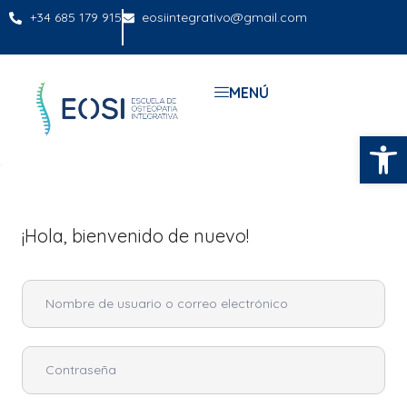
+34 685 179 915
eosiintegrativo@gmail.com
MENÚ
Abrir
¡Hola, bienvenido de nuevo!