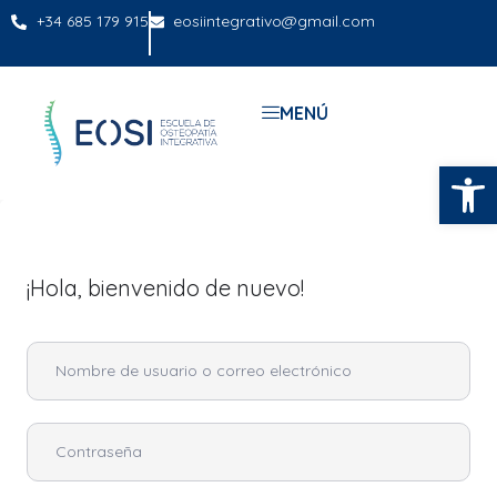
+34 685 179 915
eosiintegrativo@gmail.com
MENÚ
Abrir
¡Hola, bienvenido de nuevo!