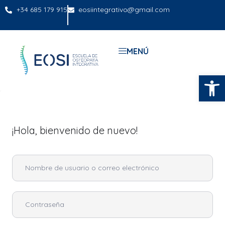
+34 685 179 915
eosiintegrativo@gmail.com
MENÚ
Abrir
¡Hola, bienvenido de nuevo!