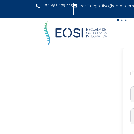
+34 685 179 915
eosiintegrativo@gmail.com
Inicio
¡