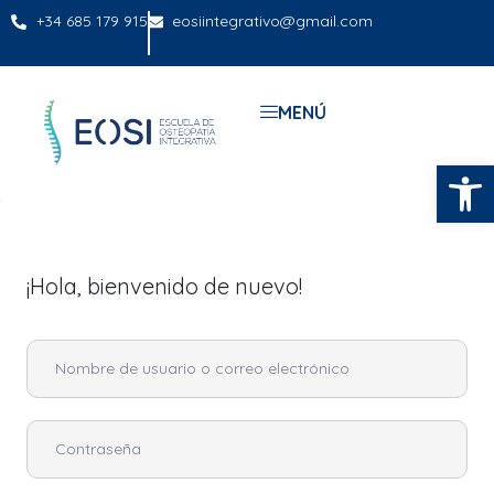
+34 685 179 915
eosiintegrativo@gmail.com
MENÚ
Abrir
¡Hola, bienvenido de nuevo!