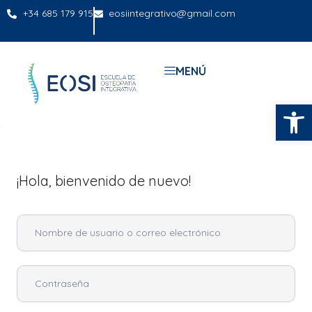
+34 685 179 915
eosiintegrativo@gmail.com
MENÚ
Abrir
¡Hola, bienvenido de nuevo!