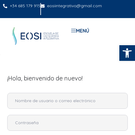
+34 685 179 915
eosiintegrativo@gmail.com
MENÚ
Abrir
¡Hola, bienvenido de nuevo!