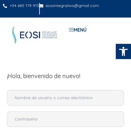
+34 685 179 915
eosiintegrativo@gmail.com
MENÚ
Abrir
¡Hola, bienvenido de nuevo!