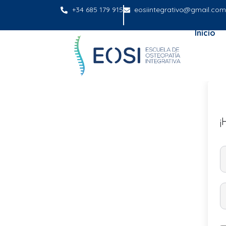
+34 685 179 915
eosiintegrativo@gmail.com
Inicio
¡