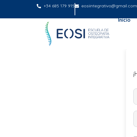
+34 685 179 915
eosiintegrativo@gmail.com
Inicio
¡