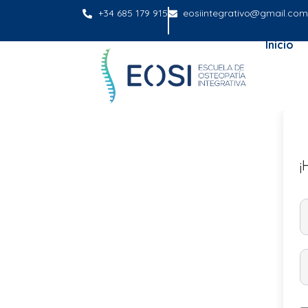
+34 685 179 915
eosiintegrativo@gmail.com
Inicio
¡