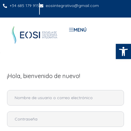
+34 685 179 915
eosiintegrativo@gmail.com
MENÚ
Abrir
¡Hola, bienvenido de nuevo!