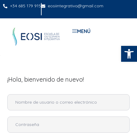
+34 685 179 915
eosiintegrativo@gmail.com
MENÚ
Abrir
¡Hola, bienvenido de nuevo!