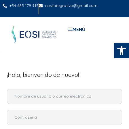
+34 685 179 915
eosiintegrativo@gmail.com
MENÚ
Abrir
¡Hola, bienvenido de nuevo!