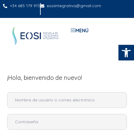
+34 685 179 915
eosiintegrativo@gmail.com
MENÚ
Abrir
¡Hola, bienvenido de nuevo!