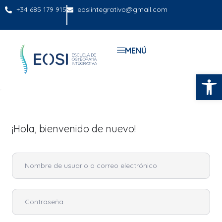
+34 685 179 915
eosiintegrativo@gmail.com
MENÚ
Abrir
¡Hola, bienvenido de nuevo!