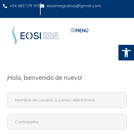
+34 685 179 915
eosiintegrativo@gmail.com
MENÚ
Abrir
¡Hola, bienvenido de nuevo!