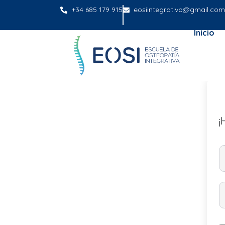
+34 685 179 915
eosiintegrativo@gmail.com
Inicio
¡