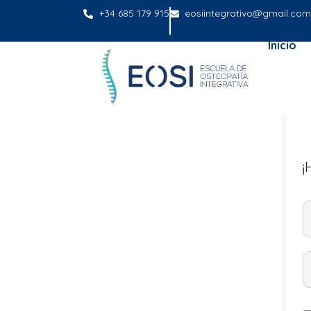
+34 685 179 915
eosiintegrativo@gmail.com
Inicio
¡