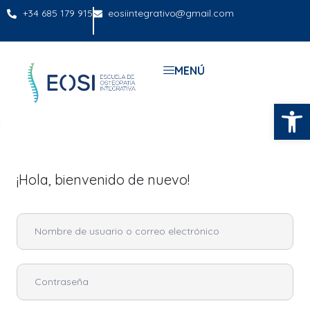
+34 685 179 915
eosiintegrativo@gmail.com
MENÚ
Abrir
¡Hola, bienvenido de nuevo!