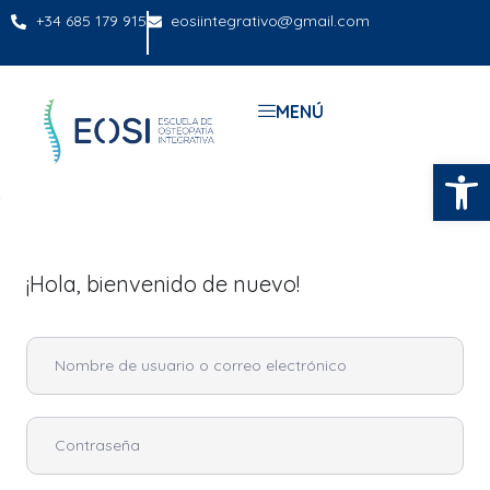
+34 685 179 915
eosiintegrativo@gmail.com
MENÚ
Abrir
¡Hola, bienvenido de nuevo!