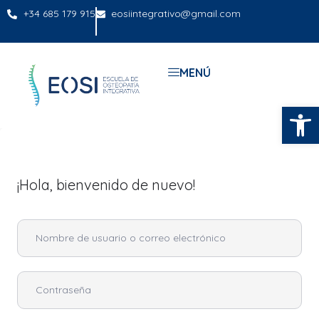
+34 685 179 915
eosiintegrativo@gmail.com
MENÚ
Abrir
¡Hola, bienvenido de nuevo!