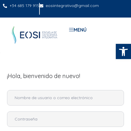
+34 685 179 915
eosiintegrativo@gmail.com
MENÚ
Abrir
¡Hola, bienvenido de nuevo!