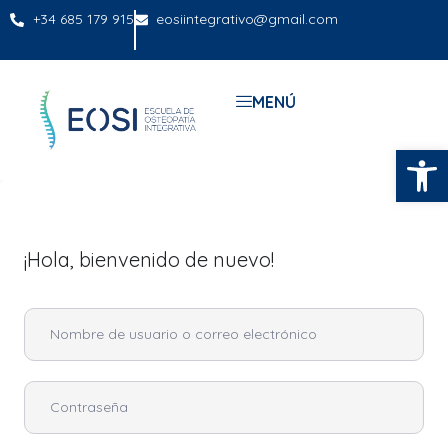
+34 685 179 915
eosiintegrativo@gmail.com
MENÚ
Abrir
¡Hola, bienvenido de nuevo!