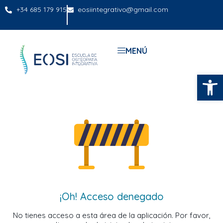
+34 685 179 915
eosiintegrativo@gmail.com
MENÚ
Abrir
¡Oh! Acceso denegado
No tienes acceso a esta área de la aplicación. Por favor,